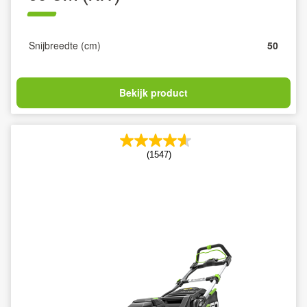
Snijbreedte (cm)
50
Bekijk product
(1547)