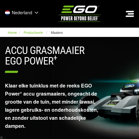
EGO
Nederland
Home
Productserie
Maaiers
ACCU GRASMAAIER
+
EGO POWER
Klaar elke tuinklus met de reeks EGO
+
Power
accu grasmaaiers, ongeacht de
grootte van de tuin, met minder lawaai,
lagere gebruiks- en onderhoudskosten,
en zonder uitstoot van schadelijke
dampen.