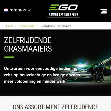
EGO
Nederland
Home
Productserie
Zelfrijdende Grasmaaiers
ZELFRIJDENDE
GRASMAAIERS
Ontworpen voor eenvoudige bediening,
zelfs op heuvelachtige en lastige gazons,
meer voldoening en minder werk.
ONS ASSORTIMENT ZELFRIJDENDE