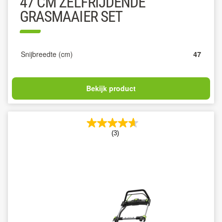
47 CM ZELFRIJDENDE
GRASMAAIER SET
Snijbreedte (cm)
47
Bekijk product
(3)