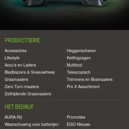
PRODUCTSERIE
Accessoires
Heggenscharen
Lifestyle
Kettingzagen
Accu's en Laders
Multitool
Bladblazers & Sneeuwfrees
Telescopisch
Grasmaaiers
Trimmers en Bosmaaiers
Zero Turn-maaiers
Pro X Assortiment
Zelfrijdende Grasmaaiers
HET BEDRIJF
AURA-R2
Promoties
Waarschuwing voor batterijen
EGO Nieuws