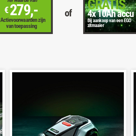
GRATIS
279,-
€
of
4x 10Ah accu
*Actievoorwaarden zijn
Bij aankoop van een EGO
zitmaaier
van toepassing