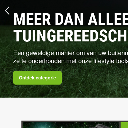
BLIJF VERBOND
UW GEREEDSCH
Neem de controle over uw gereedschap! V
ontvang updates met de EGO Connect-a
Download de EGO Connect-app