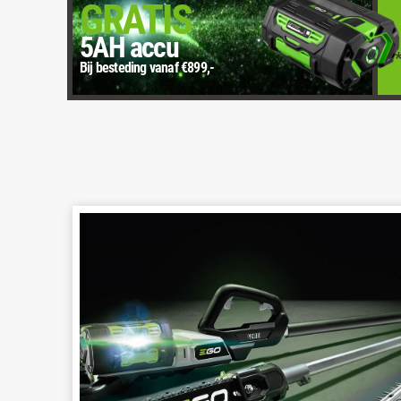
GRATIS
5AH accu
Bij besteding vanaf €899,-