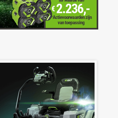
2.236,-
€
*Actievoorwaarden zijn
van toepassing