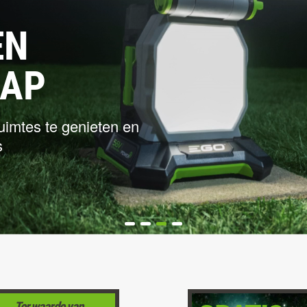
EN MET
AP
olg het gebruik en
pp
Ter waarde van