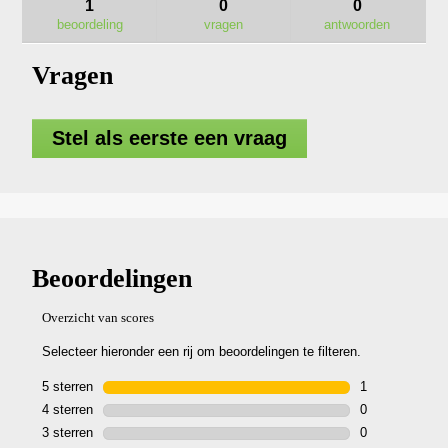
naar
1
0
0
Beoordelingen
beoordelingen.
lezen
beoordeling
vragen
antwoorden
van
LM2236E-
Vragen
SP
ZELF
AANGEDREVEN
GRASMAAIER
55
Stel als eerste een vraag
CM
(KIT)