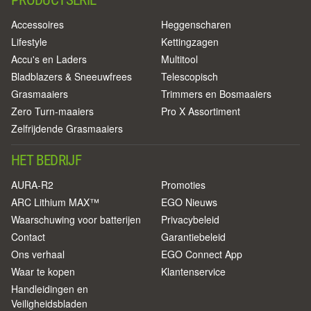
PRODUCTSERIE
Accessoires
Heggenscharen
Lifestyle
Kettingzagen
Accu's en Laders
Multitool
Bladblazers & Sneeuwfrees
Telescopisch
Grasmaaiers
Trimmers en Bosmaaiers
Zero Turn-maaiers
Pro X Assortiment
Zelfrijdende Grasmaaiers
HET BEDRIJF
AURA-R2
Promoties
ARC Lithium MAX™
EGO Nieuws
Waarschuwing voor batterijen
Privacybeleid
Contact
Garantiebeleid
Ons verhaal
EGO Connect App
Waar te kopen
Klantenservice
Handleidingen en
Veiligheidsbladen