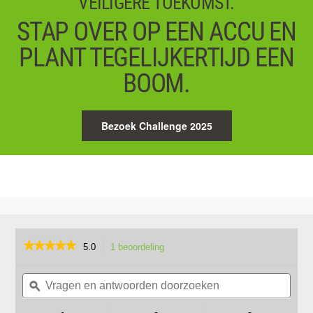
VEILIGERE TOEKOMST.
STAP OVER OP EEN ACCU EN
PLANT TEGELIJKERTIJD EEN
BOOM.
Bezoek Challenge 2025
★★★★★
★★★★★
5.0
1 beoordeling
Met
deze
5
van
Vragen
Vrag
actie
de
en
ϙ
en
navigeert
5
antwoorden
antw
u
sterren.
doorzoeken
door