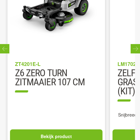
ZT4201E-L
LM1702E
Z6 ZERO TURN
ZELF
ZITMAAIER 107 CM
GRAS
(KIT)
Snijbreedt
Bekijk product