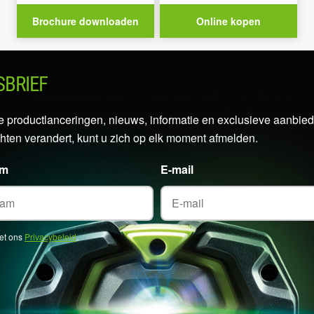
Brochure downloaden
Online kopen
SBRIEF
tste productlanceringen, nieuws, informatie en exclusieve aanb
hten verandert, kunt u zich op elk moment afmelden.
am
E-mail
met ons
Privacybeleid
.