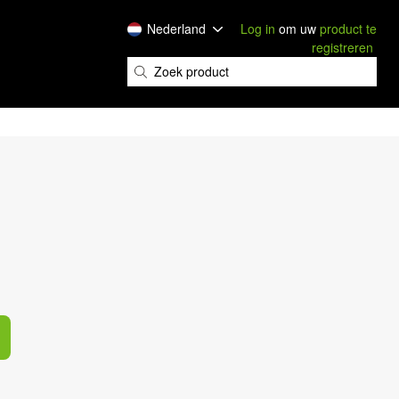
Nederland
Log in
om uw
product te
registreren
​