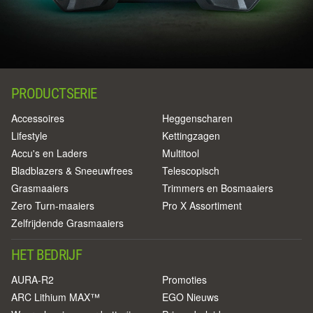
PRODUCTSERIE
Accessoires
Heggenscharen
Lifestyle
Kettingzagen
Accu's en Laders
Multitool
Bladblazers & Sneeuwfrees
Telescopisch
Grasmaaiers
Trimmers en Bosmaaiers
Zero Turn-maaiers
Pro X Assortiment
Zelfrijdende Grasmaaiers
HET BEDRIJF
AURA-R2
Promoties
ARC Lithium MAX™
EGO Nieuws