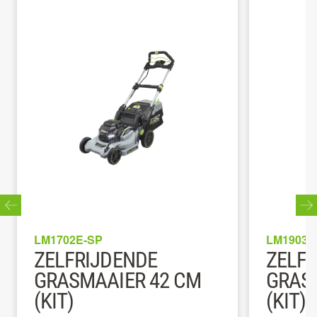
LM1702E-SP
LM1903E
ZELFRIJDENDE
ZELF
GRASMAAIER 42 CM
GRAS
(KIT)
(KIT)