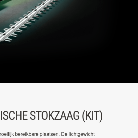
ISCHE STOKZAAG (KIT)
ilijk bereikbare plaatsen. De lichtgewicht