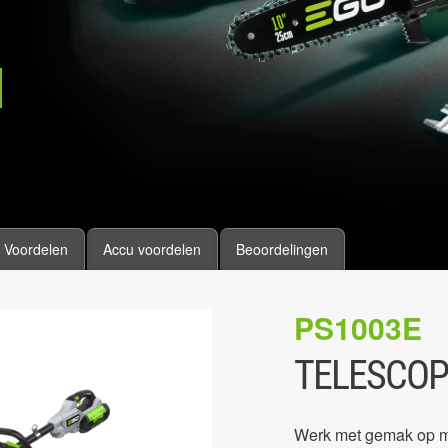
Voordelen
Accu voordelen
Beoordelingen
PS1003E
TELESCOP
Werk met gemak op moe