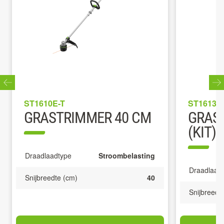
ST1610E-T
ST1613E
GRASTRIMMER 40 CM
GRAS
(KIT)
Draadlaadtype
Stroombelasting
Draadlaad
Snijbreedte (cm)
40
Snijbreedt