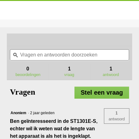
★★★★★
★★★★★
Geen
Vragen
Vrag
beoordelingswaarde
en
ϙ
en
voor
ST1301E-
antwoorden
antw
S
doorzoeken
door
0
1
1
GRASTRIMMER
beoordelingen
vraag
antwoord
33
CM
(KIT)
Vragen
Stel een vraag
Anoniem
·
2 jaar geleden
1
antwoord
Ben geïnteresseerd in de ST1301E-S,
echter wil ik weten wat de lengte van
het apparaat is als het is ingeklapt.