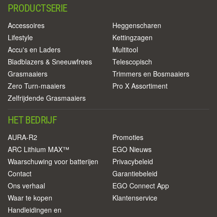
PRODUCTSERIE
Accessoires
Heggenscharen
Lifestyle
Kettingzagen
Accu's en Laders
Multitool
Bladblazers & Sneeuwfrees
Telescopisch
Grasmaaiers
Trimmers en Bosmaaiers
Zero Turn-maaiers
Pro X Assortiment
Zelfrijdende Grasmaaiers
HET BEDRIJF
AURA-R2
Promoties
ARC Lithium MAX™
EGO Nieuws
Waarschuwing voor batterijen
Privacybeleid
Contact
Garantiebeleid
Ons verhaal
EGO Connect App
Waar te kopen
Klantenservice
Handleidingen en