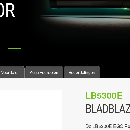
OR
Voordelen
Accu voordelen
Beoordelingen
LB5300E
BLADBLA
De LB5300E EGO Power