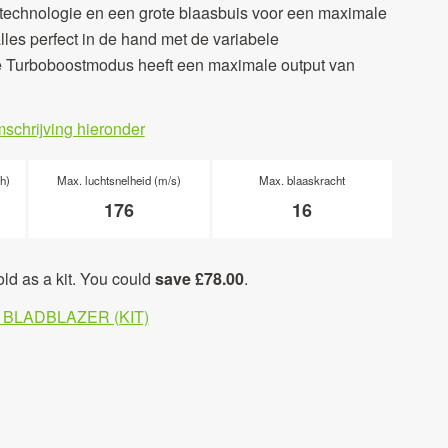
rtechnologie en een grote blaasbuis voor een maximale
lles perfect in de hand met de variabele
e Turboboostmodus heeft een maximale output van
mschrijving hieronder
h)
Max. luchtsnelheid (m/s)
Max. blaaskracht
176
16
old as a kit. You could
save £78.00
.
 BLADBLAZER (KIT)