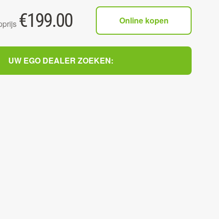
€
199.00
Online kopen
prijs
UW EGO DEALER ZOEKEN: