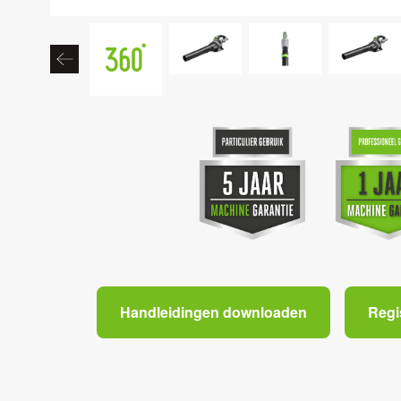
Handleidingen downloaden
Regi