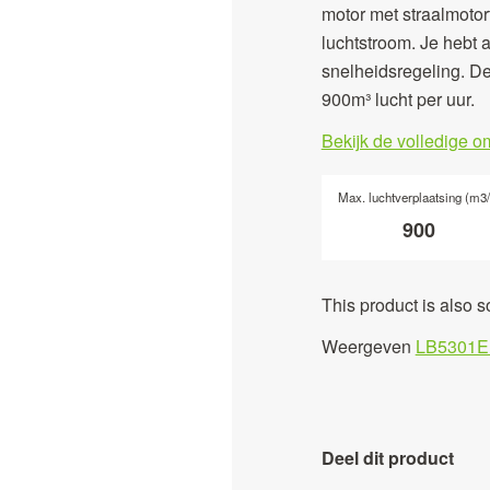
motor met straalmoto
luchtstroom. Je hebt a
snelheidsregeling. D
900m³ lucht per uur.
Bekijk de volledige o
Max. luchtverplaatsing (m3/
900
This product is also s
Weergeven
LB5301E
Deel dit product