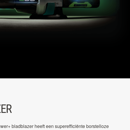
ZER
+ bladblazer heeft een superefficiënte borstelloze