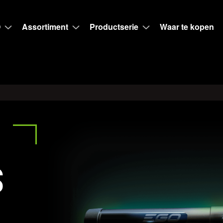
O
Assortiment
Productserie
Waar te kopen
S