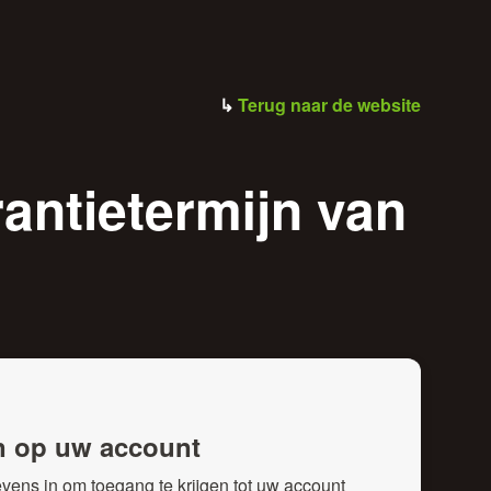
↳
Terug naar de website
antietermijn van
n op uw account
ens in om toegang te krijgen tot uw account