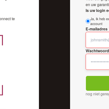
en uw garant
Is uw login
nnect te
Ja, ik heb 
account
E-mailadres
Wachtwoord
nog niet gere