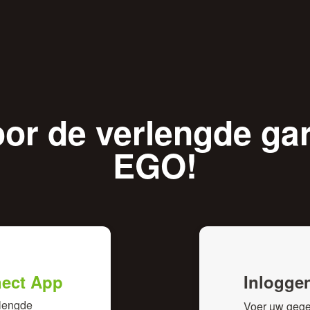
oor de verlengde gar
EGO!
ect App
Inlogge
rlengde
Voer uw gegev