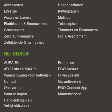
Accessoires
Heggenscharen
Lifestyle
Kettingzagen
Accu's en Laders
Multitool
Bladblazers & Sneeuwfrees
Telescopisch
Grasmaaiers
Trimmers en Bosmaaiers
Zero Turn-maaiers
Pro X Assortiment
Zelfrijdende Grasmaaiers
HET BEDRIJF
AURA-R2
Promoties
ARC Lithium MAX™
EGO Nieuws
Waarschuwing voor batterijen
Privacybeleid
Contact
Garantiebeleid
Ons verhaal
EGO Connect App
Waar te kopen
Klantenservice
Handleidingen en
Veiligheidsbladen