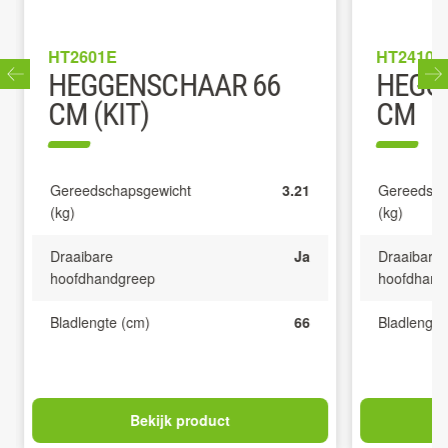
HT2601E
HT2410E
HEGGENSCHAAR 66
HEGG
CM (KIT)
CM
Gereedschapsgewicht
3.21
Gereedsch
(kg)
(kg)
Draaibare
Ja
Draaibare
hoofdhandgreep
hoofdhand
Bladlengte (cm)
66
Bladlengte
Bekijk product