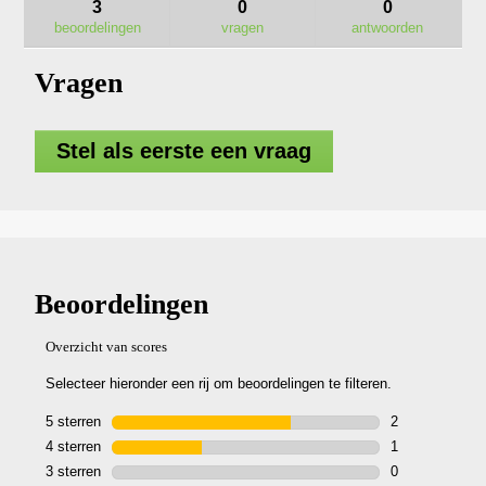
doorzoeken
door
naar
3
0
0
Beoordelingen
beoordelingen.
lezen
beoordelingen
vragen
antwoorden
van
CHT2001E
Vragen
12V
HAAG
/
GRASSCHAAR
Stel als eerste een vraag