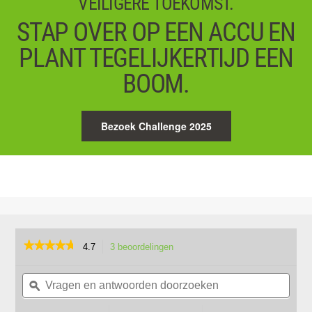
VEILIGERE TOEKOMST.
STAP OVER OP EEN ACCU EN
PLANT TEGELIJKERTIJD EEN
BOOM.
Bezoek Challenge 2025
★★★★★
★★★★★
4.7
3 beoordelingen
Met
deze
4.7
van
Vragen
Vrag
actie
de
en
ϙ
en
navigeert
5
antwoorden
antw
u
sterren.