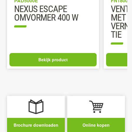
PAD5000E
FN1800E
NEXUS ESCAPE
VENTI
OMVORMER 400 W
MET
VERN
TIE
Bekijk product
Brochure downloaden
Online kopen