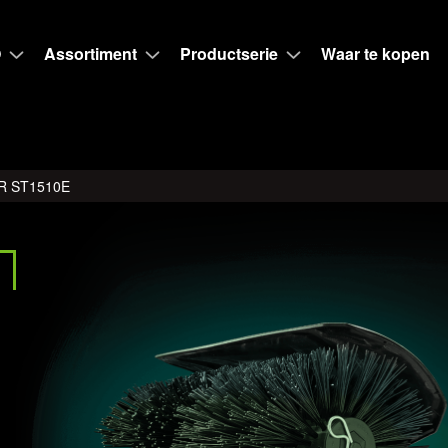
O
Assortiment
Productserie
Waar te kopen
R ST1510E