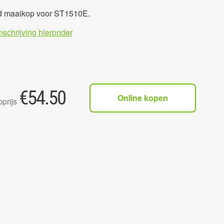
d maaikop voor ST1510E.
mschrijving hieronder
€
54.50
Online kopen
prijs